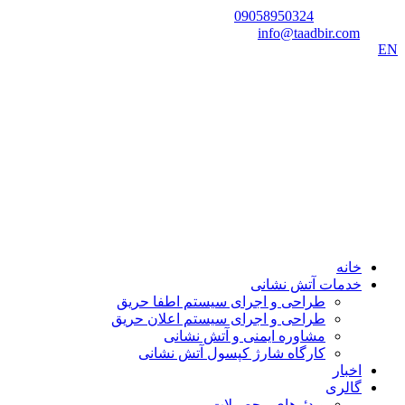
شماره تماس:
09058950324
ایمیل:
info@taadbir.com
EN
خانه
خدمات آتش نشانی
طراحی و اجرای سیستم اطفا حریق
طراحی و اجرای سیستم اعلان حریق
مشاوره ایمنی و آتش نشانی
کارگاه شارژ کپسول آتش نشانی
اخبار
گالری
ویدئوهای محصولات