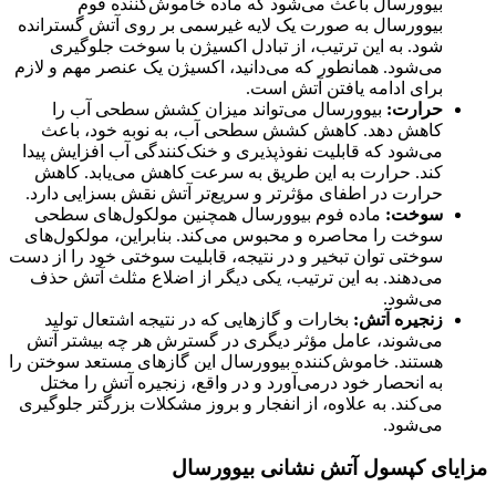
بیوورسال باعث می‌شود که ماده خاموش‌کننده فوم
بیوورسال به صورت یک لایه غیرسمی بر روی آتش گسترانده
شود. به این ترتیب، از تبادل اکسیژن با سوخت جلوگیری
می‌شود‌. همانطور که می‌دانید، اکسیژن یک عنصر مهم و لازم
برای ادامه یافتن آتش است.
حرارت:
بیوورسال می‌تواند میزان کشش سطحی آب را
کاهش دهد. کاهش کشش سطحی آب، به نوبه خود، باعث
می‌شود که قابلیت نفوذپذیری و خنک‌کنندگی آب افزایش پیدا
کند. حرارت به این طریق به سرعت کاهش می‌یابد. کاهش
حرارت در اطفای مؤثرتر و سریع‌تر آتش نقش بسزایی دارد.
سوخت:
ماده فوم بیوورسال همچنین مولکول‌های سطحی
سوخت را محاصره و محبوس می‌کند. بنابراین، مولکول‌های
سوختی توان تبخیر و در نتیجه، قابلیت سوختی خود را از دست
می‌دهند. به این ترتیب، یکی دیگر از اضلاع مثلث آتش حذف
می‌شود.
زنجیره آتش:
بخارات و گازهایی که در نتیجه اشتعال تولید
می‌شوند، عامل مؤثر دیگری در گسترش هر چه بیشتر آتش
هستند. خاموش‌کننده بیوورسال این گازهای مستعد سوختن را
به انحصار خود درمی‌آورد و در واقع، زنجیره آتش را مختل
می‌کند. به علاوه، از انفجار و بروز مشکلات بزرگتر جلوگیری
می‌شود.
مزایای کپسول آتش نشانی بیوورسال