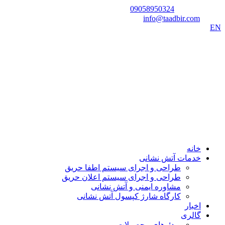
شماره تماس:
09058950324
ایمیل:
info@taadbir.com
EN
خانه
خدمات آتش نشانی
طراحی و اجرای سیستم اطفا حریق
طراحی و اجرای سیستم اعلان حریق
مشاوره ایمنی و آتش نشانی
کارگاه شارژ کپسول آتش نشانی
اخبار
گالری
ویدئوهای محصولات