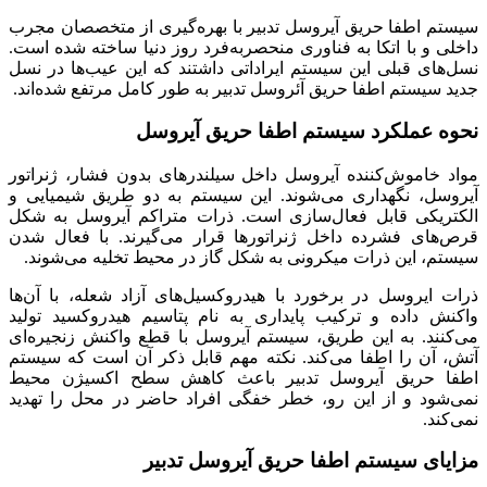
سیستم اطفا حریق آیروسل تدبیر با بهره‌گیری از متخصصان مجرب
داخلی و با اتکا به فناوری منحصربه‌فرد روز دنیا ساخته شده است.
نسل‌های قبلی این سیستم ایراداتی داشتند که این عیب‌ها در نسل
جدید سیستم اطفا حریق آئروسل تدبیر به طور کامل مرتفع شده‌اند.
نحوه عملکرد سیستم اطفا حریق آیروسل
مواد خاموش‌کننده آیروسل داخل سیلندرهای بدون فشار، ژنراتور
آیروسل، نگهداری می‌شوند. این سیستم به دو طریق شیمیایی و
الکتریکی قابل فعال‌سازی است. ذرات متراکم آیروسل به شکل
قرص‌های فشرده داخل ژنراتورها قرار می‌گیرند. با فعال شدن
سیستم، این ذرات میکرونی به شکل گاز در محیط تخلیه می‌شوند.
ذرات ایروسل در برخورد با هیدروکسیل‌های آزاد شعله، با آن‌ها
واکنش داده و ترکیب پایداری به نام پتاسیم هیدروکسید تولید
می‌کنند. به این طریق، سیستم آیروسل با قطع واکنش زنجیره‌ای
آتش، آن را اطفا می‌کند. نکته مهم قابل ذکر آن است که سیستم
اطفا حریق آیروسل تدبیر باعث کاهش سطح اکسیژن محیط
نمی‌شود و از این رو، خطر خفگی افراد حاضر در محل را تهدید
نمی‌کند.
مزایای سیستم اطفا حریق آیروسل تدبیر