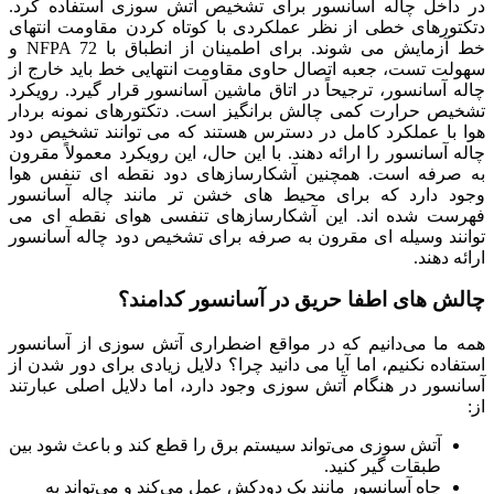
در داخل چاله آسانسور برای تشخیص آتش سوزی استفاده کرد.
دتکتورهای خطی از نظر عملکردی با کوتاه کردن مقاومت انتهای
خط آزمایش می شوند. برای اطمینان از انطباق با NFPA 72 و
سهولت تست، جعبه اتصال حاوی مقاومت انتهایی خط باید خارج از
چاله آسانسور، ترجیحاً در اتاق ماشین آسانسور قرار گیرد. رویکرد
تشخیص حرارت کمی چالش برانگیز است. دتکتورهای نمونه بردار
هوا با عملکرد کامل در دسترس هستند که می توانند تشخیص دود
چاله آسانسور را ارائه دهند. با این حال، این رویکرد معمولاً مقرون
به صرفه است. همچنین آشکارسازهای دود نقطه ای تنفس هوا
وجود دارد که برای محیط های خشن تر مانند چاله آسانسور
فهرست شده اند. این آشکارسازهای تنفسی هوای نقطه ای می
توانند وسیله ای مقرون به صرفه برای تشخیص دود چاله آسانسور
ارائه دهند.
چالش های اطفا حریق در آسانسور کدامند؟
همه ما می‌دانیم که در مواقع اضطراری آتش سوزی از آسانسور
استفاده نکنیم، اما آیا می دانید چرا؟ دلایل زیادی برای دور شدن از
آسانسور در هنگام آتش سوزی وجود دارد، اما دلایل اصلی عبارتند
از:
آتش سوزی می‌تواند سیستم برق را قطع کند و باعث شود بین
طبقات گیر کنید.
چاه آسانسور مانند یک دودکش عمل می‌کند و می‌تواند به