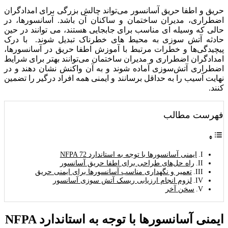
حریق و اطفا حریق آسانسور می‌تواند چالش بزرگی برای امدادگران
اضطراری، مدیران ساختمان و ساکنان آن باشد. آسانسورها، در
حالی که وسیله ای مناسب برای جابجایی هستند، می توانند در حین
حادثه آتش سوزی به محیط های خطرناک تبدیل شوند. با درک
پیچیدگی‌ها و خطرات مرتبط با آموزش اطفا حریق در آسانسورها،
امدادگران اضطراری و مدیران ساختمان می‌توانند بهتر برای شرایط
اضطراری آتش‌سوزی آماده شوند و به آن واکنش نشان دهند و در
نهایت آسیب را به حداقل برسانند و ایمنی همه افراد درگیر را تضمین
کنند.
فهرست مطالب
ایمنی آسانسورها با توجه به استاندارد NFPA 72
راه حل‌های طراحی برای اطفا حریق آسانسور
تعمیر و نگهداری مناسب آسانسورها برای ایمنی حریق
لزوم انجام ارزیابی ریسک آتش سوزی آسانسور
سخن آخر
ایمنی آسانسورها با توجه به استاندارد NFPA