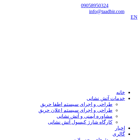
شماره تماس:
09058950324
ایمیل:
info@taadbir.com
EN
خانه
خدمات آتش نشانی
طراحی و اجرای سیستم اطفا حریق
طراحی و اجرای سیستم اعلان حریق
مشاوره ایمنی و آتش نشانی
کارگاه شارژ کپسول آتش نشانی
اخبار
گالری
ویدئوهای محصولات