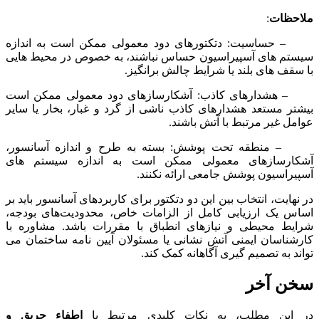
ملاحظات
:
– حساسیت: دتکتورهای دود معمولی ممکن است به اندازه
سیستم های آسپیراسیون حساس نباشند، به خصوص در محیط هایی
با سقف های بلند یا شرایط چالش برانگیز.
– هشدارهای کاذب: آشکارسازهای دود معمولی ممکن است
بیشتر مستعد هشدارهای کاذب ناشی از گرد و غبار، بخار یا سایر
عوامل غیر مرتبط با آتش باشند.
– منطقه تحت پوشش: بسته به طرح و اندازه آسانسور،
آشکارسازهای معمولی ممکن است به اندازه سیستم های
آسپیراسیون پوشش جامعی ارائه نکنند.
در نهایت، انتخاب بین این دو دتکتور برای کاربردهای آسانسور باید بر
اساس یک ارزیابی کامل از الزامات خاص، محدودیت‌های بودجه،
شرایط محیطی و نیازهای انطباق با مقررات باشد. مشاوره با
کارشناسان ایمنی آتش نشانی یا مسئولان آیین نامه ساختمان می
تواند به تصمیم گیری آگاهانه کمک کند.
سخن آخر
در این مطلب، به نکات کلیدی مرتبط با
اطفاء حریق و