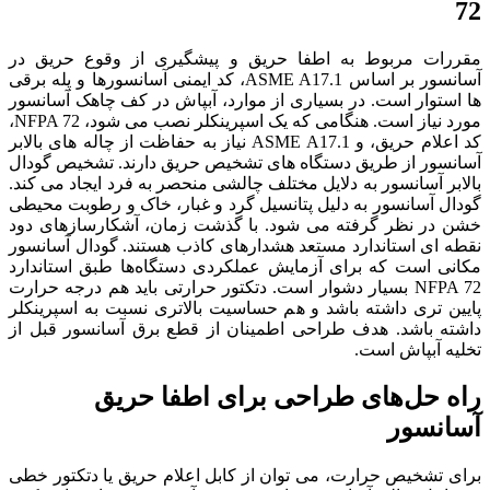
72
مقررات مربوط به اطفا حریق و پیشگیری از وقوع حریق در
آسانسور بر اساس ASME A17.1، کد ایمنی آسانسورها و پله برقی
ها استوار است. در بسیاری از موارد، آبپاش در کف چاهک آسانسور
مورد نیاز است. هنگامی که یک اسپرینکلر نصب می شود، NFPA 72،
کد اعلام حریق، و ASME A17.1 نیاز به حفاظت از چاله های بالابر
آسانسور از طریق دستگاه های تشخیص حریق دارند. تشخیص گودال
بالابر آسانسور به دلایل مختلف چالشی منحصر به فرد ایجاد می کند.
گودال آسانسور به دلیل پتانسیل گرد و غبار، خاک و رطوبت محیطی
خشن در نظر گرفته می شود. با گذشت زمان، آشکارسازهای دود
نقطه ای استاندارد مستعد هشدارهای کاذب هستند. گودال آسانسور
مکانی است که برای آزمایش عملکردی دستگاه‌ها طبق استاندارد
NFPA 72 بسیار دشوار است. دتکتور حرارتی باید هم درجه حرارت
پایین تری داشته باشد و هم حساسیت بالاتری نسبت به اسپرینکلر
داشته باشد. هدف طراحی اطمینان از قطع برق آسانسور قبل از
تخلیه آبپاش است.
راه حل‌های طراحی برای اطفا حریق
آسانسور
برای تشخیص حرارت، می توان از کابل اعلام حریق یا دتکتور خطی