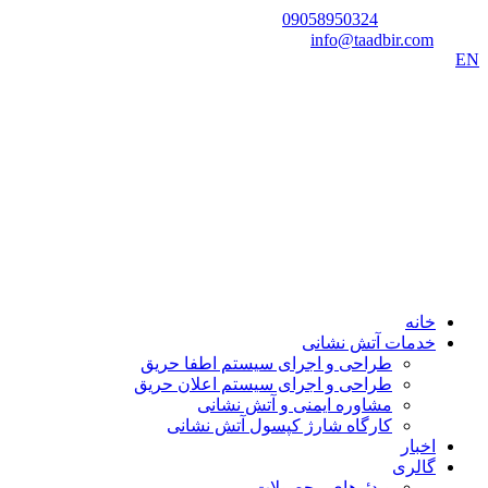
شماره تماس:
09058950324
ایمیل:
info@taadbir.com
EN
خانه
خدمات آتش نشانی
طراحی و اجرای سیستم اطفا حریق
طراحی و اجرای سیستم اعلان حریق
مشاوره ایمنی و آتش نشانی
کارگاه شارژ کپسول آتش نشانی
اخبار
گالری
ویدئوهای محصولات