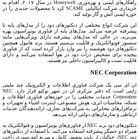
راهکارهای ایمنی و بهره‌وری. Honeywell در سال ۲۰۱۷، اقدام به
خریداری شرکت ایتالیایی SCAME کرد تا محصولات جدیدی را در
حوزه ایمنی آتش و گاز تولید کند.
این شرکت انواع مختلفی از دتکتورهای دود را از مدل‌های پایه تا
پیشرفته عرضه می‌کند. مدل‌های پایه از فناوری یونیزاسیون بهره
می‌برند، در حالی که مدل‌های پیشرفته دارای ویژگی‌هایی مانند
سنسور فوتوالکتریک و قابلیت بی‌سیم هستند. برند هانیول همچنین
دتکتورهای دود هوشمند را نیز وارد بازار کرده است که از فناوری
پیچیده برای تشخیص ذرات دود در هوا استفاده می‌کنند و دارای
قابلیت تست و کالیبراسیون داخلی نیز هستند.
NEC Corporation
ان ای سی یک شرکت فناوری اطلاعات و الکترونیک چند ملیتی
ژاپنی است که دفتر مرکزی آن در شهر توکیو قرار دارد. NEC
Corporation خدمات مختلفی را در حوزه‌های فناوری اطلاعات و
شبکه، محاسبات ابری، هوش مصنوعی، اینترنت اشیاء و تجهیزات و
نرم‌افزارهای مخابراتی به شرکت‌های تجاری، ارائه‌دهندگان خدمات
ارتباطی و سازمان‌های دولتی ارائه می‌دهد.
دتکتورهای دود برند NEC از فناوری‌های یونیزاسیون و فتوالکتریک به
همراه دو حسگر پیشرفته استفاده می‌کنند. با استفاده از دتکتورهای
دود NEC، خیالتان از بابت پوشش کامل و سریع آتش‌سوزی راحت