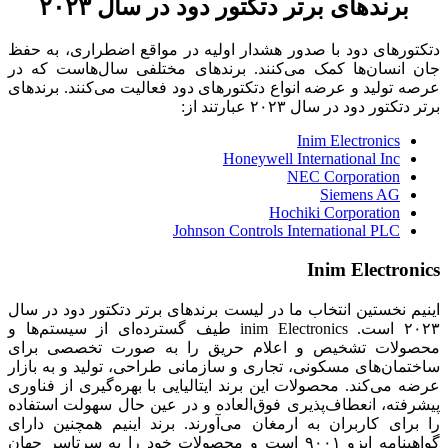
برندهای برتر دتکتور دود در سال ۲۰۲۳
دتکتورهای دود با صدور هشدار اولیه در مواقع اضطراری، به حفظ
جان انسان‌ها کمک می‌کنند. برندهای مختلفی سال‌هاست که در
عرصه تولید و عرضه انواع دتکتورهای دود فعالیت می‌کنند. برندهای
برتر دتکتور دود در سال ۲۰۲۳ عبارتند از:
Inim Electronics
Honeywell International Inc
NEC Corporation
Siemens AG
Hochiki Corporation
Johnson Controls International PLC
Inim Electronics
اینیم نخستین انتخاب ما در لیست برندهای برتر دتکتور دود در سال
۲۰۲۳ است. inim Electronics طیف گسترده‌ای از سیستم‌ها و
محصولات تشخیص و اعلام حریق را به صورت تخصصی برای
ساختمان‌های مسکونی، تجاری و سازمانی طراحی، تولید و به بازار
عرضه می‌کند. محصولات این برند ایتالیایی با بهره‌گیری از فناوری
پیشرفته، انعطاف‌پذیری فوق‌العاده‌ و در عین حال سهولت استفاده
را برای کاربران به ارمغان می‌آورند. برند اینیم همچنین دارای
گواهینامه ایزو ۹۰۰۱ است و محصولات خود را به سرتاسر جهان