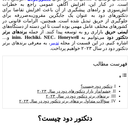
است. در کنار این، افزایش آگاهی عمومی راجع به خطرات
آتش‌سوزی و راه‌های پیشگیری از آن باعث افزایش تقاضا برای
دتکتورهای دود به عنوان یک جایگزین مقرون‌به‌صررفه برای
جلوگیری از حریق تبدیل شده است. همچنین، الزامات قانونی در
کشورهای مختلف عامل مهمی بوده است تا این دسته از دستگاه‌های
ایمنی حریق
بازاری رو به توسعه پیدا کنند. از جمله
برندهای برتر
دتکتور دود
می‌توانیم به
Honeywell
،
NEC
،
Hochiki
،
inim
و…
اشاره کنیم. در این قسمت از مجله
تدبیر
، به معرفی برندهای برتر
دتکتور دود در سال ۲۰۲۳ خواهیم پرداخت.
فهرست مطالب
دتکتور دود چیست؟
چشم‌انداز بازار دتکتورهای دود در سال ۲۰۲۳
برندهای برتر دتکتور دود در سال ۲۰۲۳
سؤالات متداول برندهای برتر دتکتور دود در سال ۲۰۲۳
دتکتور دود چیست؟