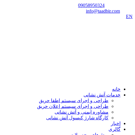
شماره تماس:
09058950324
ایمیل:
info@taadbir.com
EN
خانه
خدمات آتش نشانی
طراحی و اجرای سیستم اطفا حریق
طراحی و اجرای سیستم اعلان حریق
مشاوره ایمنی و آتش نشانی
کارگاه شارژ کپسول آتش نشانی
اخبار
گالری
ویدئوهای محصولات