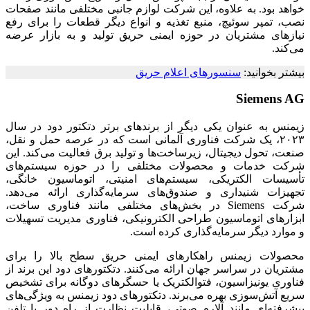
خواهد بود. به علاوه، این شرکت لوازم جانبی مختلفی مانند صفحات
نصب، تمپر سوئیچ، منبع تغذیه و انواع دیگر قطعات را برای رفع
نیازهای مشتریان در حوزه ایمنی حریق تولید و به بازار عرضه
می‌کند.
بیشتر بخوانید:
سنسورهای اعلام حریق
Siemens AG
زیمنس به عنوان یکی دیگر از برندهای برتر دتکتور دود در سال
۲۰۲۳، یک شرکت فناوری آلمانی است که در عرصه حمل و نقل،
صنعت، تحول دیجیتال، زیرساخت‌ها و تولید برق فعالیت می‌کند. این
شرکت خدمات و محصولات مختلفی را در حوزه سیستم‌های
تأسیسات الکتریکی، سیستم‌های امنیتی، اتوماسیون خانگی،
تجهیزات شنیداری و صندوق‌های سرمایه‌گذاری ارائه می‌دهد.
شرکت Siemens در بخش‌های مختلفی مانند فناوری ساخت،
ابزارهای اتوماسیون طراحی الکترونیکی، فناوری مدیریت تسهیلات
و موارد دیگر سرمایه‌گذاری کرده است.
محصولات زیمنس راهکارهای ایمنی حریق سطح بالا را برای
مشتریان در سراسر جهان ارائه می‌کنند. دتکتورهای دود این برند از
فناوری یونیزاسیون، فتوالکتریک یا حسگرهای دوگانه برای تشخیص
سریع آتش‌سوزی بهره می‌برند. دتکتورهای دود زیمنس به ویژگی‌های
پیشرفته‌ای مانند آلارم صوتی، قابلیت نظارت از راه دور با تلفن