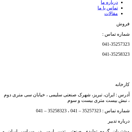
درباره ما
تماس با ما
مقالات
فروش
شماره تماس :
041-35257323
041-35258323
کارخانه
آدرس : ایران، تبریز، شهرک صنعتی سلیمی ، خیابان سی متری دوم
، نبش بیست متری بیست و سوم
شماره تماس : 35257323 – 041 ، 35258323 – 041
درباره تدبیر
مشتریان گروه تولیدی صنعتی تدبیر ارس در سراسر ایران و