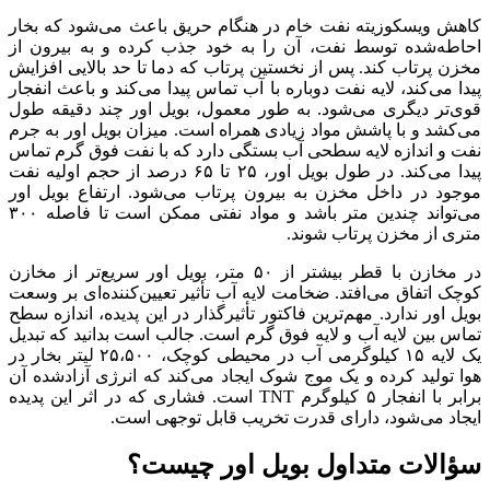
کاهش ویسکوزیته نفت خام در هنگام حریق باعث می‌شود که بخار
احاطه‌شده توسط نفت، آن را به خود جذب کرده و به بیرون از
مخزن پرتاب کند. پس از نخستین پرتاب که دما تا حد بالایی افزایش
پیدا می‌کند، لایه نفت دوباره با آب تماس پیدا می‌کند و باعث انفجار
قوی‌تر دیگری می‌شود. به طور معمول، بویل اور چند دقیقه طول
می‌کشد و با پاشش مواد زیادی همراه است. میزان بویل اور به جرم
نفت و اندازه لایه سطحی آب بستگی دارد که با نفت فوق گرم تماس
پیدا می‌کند. در طول بویل اور، ۲۵ تا ۶۵ درصد از حجم اولیه نفت
موجود در داخل مخزن به بیرون پرتاب می‌شود. ارتفاع بویل اور
می‌تواند چندین متر باشد و مواد نفتی ممکن است تا فاصله ۳۰۰
متری از مخزن پرتاب شوند.
در مخازن با قطر بیشتر از ۵۰ متر، بویل اور سریع‌تر از مخازن
کوچک اتفاق می‌افتد. ضخامت لایه آب تأثیر تعیین‌کننده‌ای بر وسعت
بویل اور ندارد. مهم‌ترین فاکتور تأثیرگذار در این پدیده، اندازه سطح
تماس بین لایه آب و لایه فوق گرم است. جالب است بدانید که تبدیل
یک لایه ۱۵ کیلوگرمی آب در محیطی کوچک، ۲۵،۵۰۰ لیتر بخار در
هوا تولید کرده و یک موج شوک ایجاد می‌کند که انرژی آزادشده آن
برابر با انفجار ۵ کیلوگرم TNT است. فشاری که در اثر این پدیده
ایجاد می‌شود، دارای قدرت تخریب قابل توجهی است.
سؤالات متداول بویل اور چیست؟