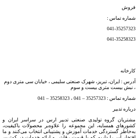
فروش
شماره تماس :
041-35257323
041-35258323
کارخانه
آدرس : ایران، تبریز، شهرک صنعتی سلیمی ، خیابان سی متری دوم
، نبش بیست متری بیست و سوم
شماره تماس : 35257323 – 041 ، 35258323 – 041
درباره تدبیر
مشتریان گروه تولیدی صنعتی تدبیر ارس در سراسر ایران و
کشورهای همسایه، این مجموعه را علاوه‌بر محصولات باکیفیت،
به‌خاطر گستردگی خدمات آموزش و پشتیبانی انتخاب می‌کنند و ما
افتخار این را داریم که با قیمت رقابتی و ارائه خدمات در کمترین