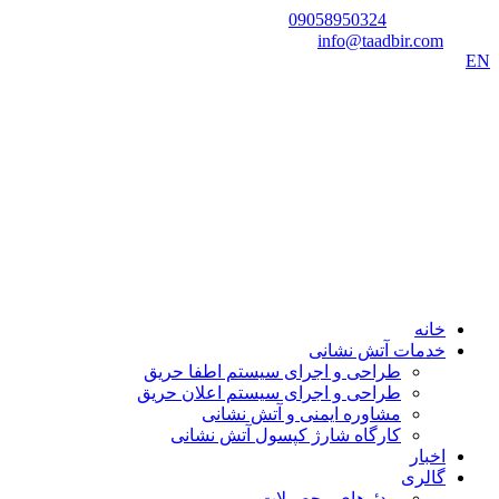
شماره تماس:
09058950324
ایمیل:
info@taadbir.com
EN
خانه
خدمات آتش نشانی
طراحی و اجرای سیستم اطفا حریق
طراحی و اجرای سیستم اعلان حریق
مشاوره ایمنی و آتش نشانی
کارگاه شارژ کپسول آتش نشانی
اخبار
گالری
ویدئوهای محصولات