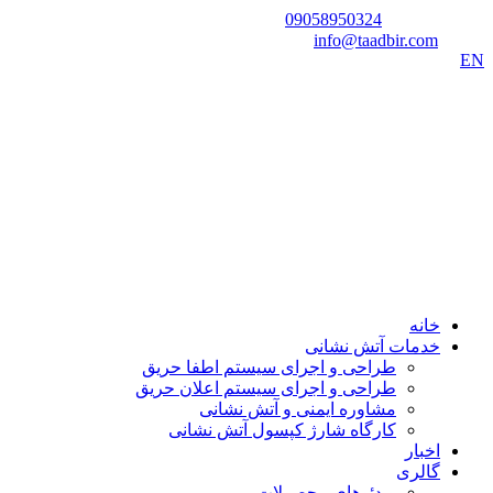
شماره تماس:
09058950324
ایمیل:
info@taadbir.com
EN
خانه
خدمات آتش نشانی
طراحی و اجرای سیستم اطفا حریق
طراحی و اجرای سیستم اعلان حریق
مشاوره ایمنی و آتش نشانی
کارگاه شارژ کپسول آتش نشانی
اخبار
گالری
ویدئوهای محصولات