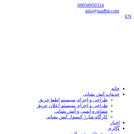
شماره تماس:
09058950324
ایمیل:
info@taadbir.com
EN
خانه
خدمات آتش نشانی
طراحی و اجرای سیستم اطفا حریق
طراحی و اجرای سیستم اعلان حریق
مشاوره ایمنی و آتش نشانی
کارگاه شارژ کپسول آتش نشانی
اخبار
گالری
ویدئوهای محصولات