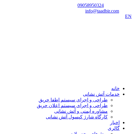
شماره تماس:
09058950324
ایمیل:
info@taadbir.com
EN
خانه
خدمات آتش نشانی
طراحی و اجرای سیستم اطفا حریق
طراحی و اجرای سیستم اعلان حریق
مشاوره ایمنی و آتش نشانی
کارگاه شارژ کپسول آتش نشانی
اخبار
گالری
ویدئوهای محصولات