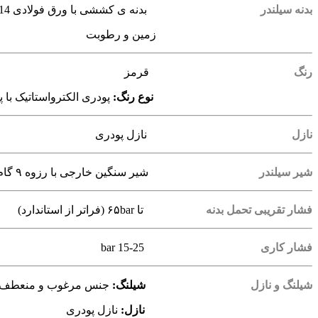
بدنه سیلندر
بدنه ی کششی با ورق فولادی sd14؛ دارای پایه پلاستیکی جهت جلوگیری از برخورد با
زمین و رطوبت
رنگ
قرمز
نوع رنگ:
پودری الکترواستاتیک با پوشش ۶۰ میکرون (فراتر ا
نازل
نازل پودری
شیر سیلندر
شیر سنگین خارجی با رزوه ۹ گام
فشار تقریبی تحمل بدنه
تا ۶۵bar (فراتر از استاندارد)
فشار کاری
bar 15-25
شیلنگ و نازل
شیلنگ:
جنس مرغوب و منعطف
نازل:
نازل پودری