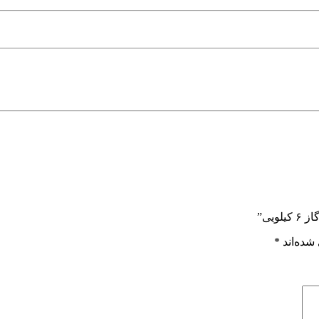
یی”
شده‌اند
*