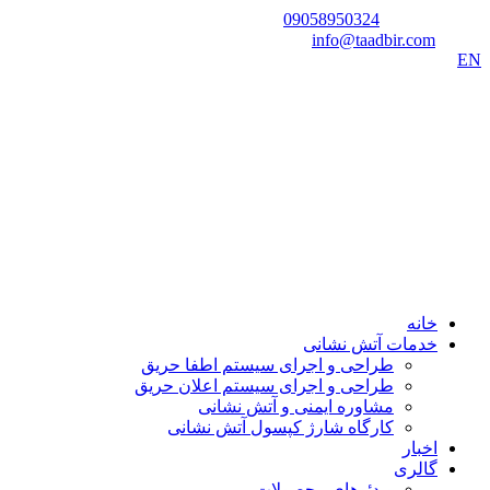
شماره تماس:
09058950324
ایمیل:
info@taadbir.com
EN
خانه
خدمات آتش نشانی
طراحی و اجرای سیستم اطفا حریق
طراحی و اجرای سیستم اعلان حریق
مشاوره ایمنی و آتش نشانی
کارگاه شارژ کپسول آتش نشانی
اخبار
گالری
ویدئوهای محصولات